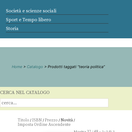
Società e scienze sociali
Sport e Tempo libero
Storia
Home
>
Catalogo
> Prodotti taggati “teoria politica”
CERCA NEL CATALOGO
Titolo
ISBN
Prezzo
Novità
/
/
/
/
32
48
Mostra
/
– 1–3 di 3