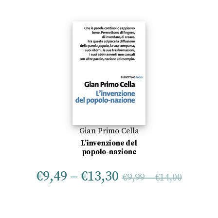
Gian Primo Cella
L’invenzione del
popolo-nazione
€
9,49
–
€
13,30
€
9,99
–
€
14,00