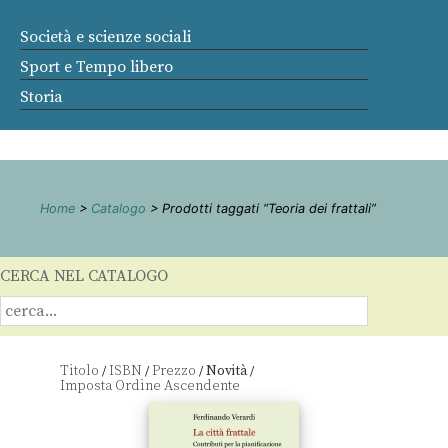
Società e scienze sociali
Sport e Tempo libero
Storia
Home
>
Catalogo
> Prodotti taggati “Teoria dei frattali”
CERCA NEL CATALOGO
Titolo
ISBN
Prezzo
Novità
/
/
/
/