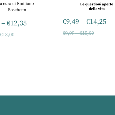
a cura di
Emiliano
Le questioni aperte
della vita
Boschetto
€
9,49
–
€
14,25
–
€
12,35
€
9,99
–
€
15,00
–
€
13,00