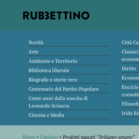
Rubbettino
editore
Novità
Città Ca
Arte
Classici
econom
Ambiente e Territorio
Diritto
Biblioteca liberale
Econom
Biografie e storie vere
Enciclo
Centenario del Partito Popolare
consult
Cento anni dalla nascita di
Filosofi
Leonardo Sciascia
Iride E
Cinema e Media
Home
>
Catalogo
> Prodotti taggati “Sviluppo umano”