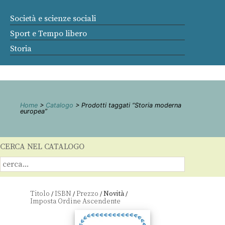
Società e scienze sociali
Sport e Tempo libero
Storia
Home
>
Catalogo
> Prodotti taggati “Storia moderna
europea”
CERCA NEL CATALOGO
Titolo
ISBN
Prezzo
Novità
/
/
/
/