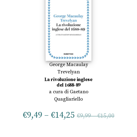
George Macaulay
Trevelyan
La rivoluzione inglese
del 1688-89
a cura di
Gaetano
Quagliariello
€
9,49
–
€
14,25
€
9,99
–
€
15,00