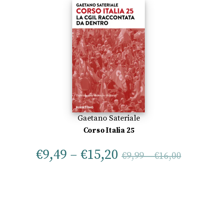
Gaetano Sateriale
Corso Italia 25
€
9,49
–
€
15,20
€
9,99
–
€
16,00