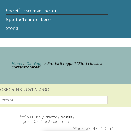
Società e scienze sociali
Sport e Tempo libero
Storia
Home
>
Catalogo
> Prodotti taggati “Storia italiana
contemporanea”
CERCA NEL CATALOGO
Titolo
ISBN
Prezzo
Novità
/
/
/
/
32
48
Mostra
/
– 1–2 di 2