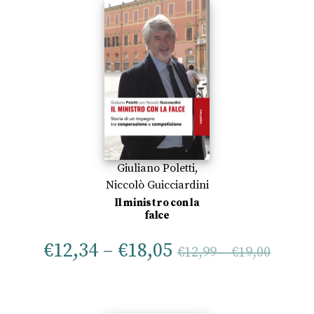
Giuliano Poletti
,
Niccolò Guicciardini
Il ministro con la
falce
€
12,34
–
€
18,05
€
12,99
–
€
19,00