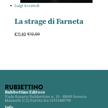
Luigi Accattoli
La strage di Farneta
€
11,40
€
12,00
Rubbettino Editore
Viale Rosario Rubbettino n. 10 - 88049 Soveria
Mannelli (CZ) Partita Iva 01933480798
Info