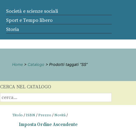
Società e scienze sociali
Sport e Tempo libero
Storia
Home
>
Catalogo
> Prodotti taggati “SS”
CERCA NEL CATALOGO
Titolo
/
ISBN
/
Prezzo
/
Novità
/