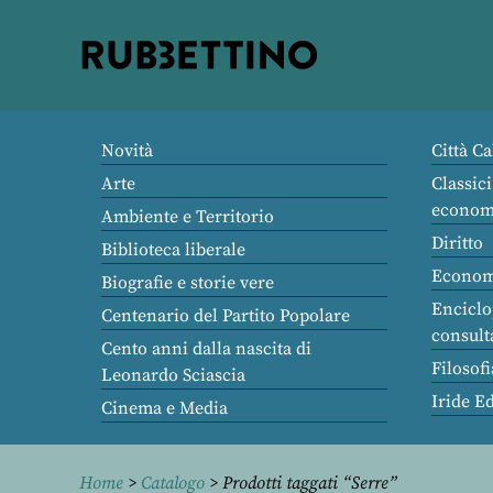
Rubbettino
editore
Novità
Città Ca
Arte
Classici
econom
Ambiente e Territorio
Diritto
Biblioteca liberale
Econom
Biografie e storie vere
Enciclo
Centenario del Partito Popolare
consult
Cento anni dalla nascita di
Filosofi
Leonardo Sciascia
Iride E
Cinema e Media
Home
>
Catalogo
> Prodotti taggati “Serre”