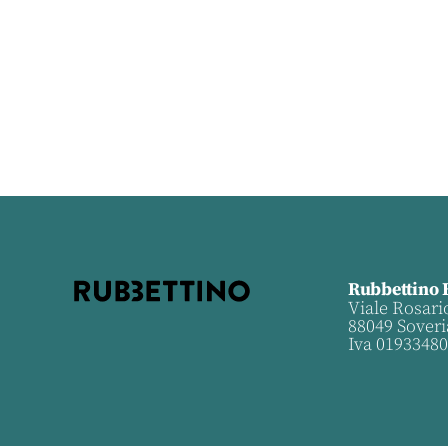
Rubbettino 
Viale Rosari
88049 Soveri
Iva 0193348