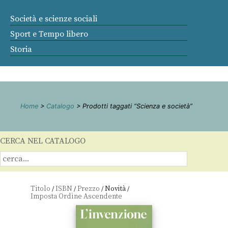
Società e scienze sociali
Sport e Tempo libero
Storia
Home
>
Catalogo
> Prodotti taggati “Scienza e società”
CERCA NEL CATALOGO
Titolo
ISBN
Prezzo
Novità
/
/
/
/