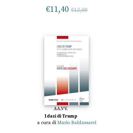
€
11,40
€
12,00
AA.VV.
I dazi di Trump
a cura di
Mario Baldassarri