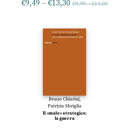
€
9,49
–
€
13,30
€
9,99
–
€
14,00
Bruno Chiarini
,
Patrizia Sbriglia
Il «male» strategico:
la guerra