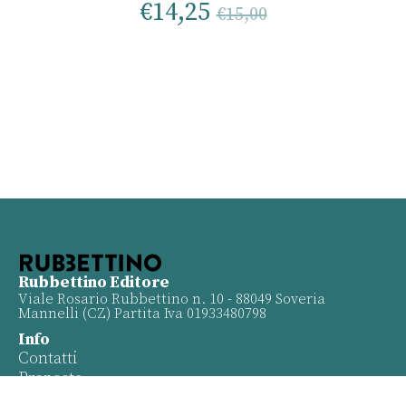
€
14,25
€
15,00
Rubbettino Editore
Viale Rosario Rubbettino n. 10 - 88049 Soveria
Mannelli (CZ) Partita Iva 01933480798
Info
Contatti
Proposte
Privacy policy