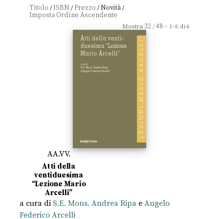
Titolo
ISBN
Prezzo
Novità
/
/
/
/
32
48
Mostra
/
– 1–6 di 6
AA.VV.
Atti della
ventiduesima
“Lezione Mario
Arcelli”
a cura di
S.E. Mons. Andrea Ripa
e
Angelo
Federico Arcelli