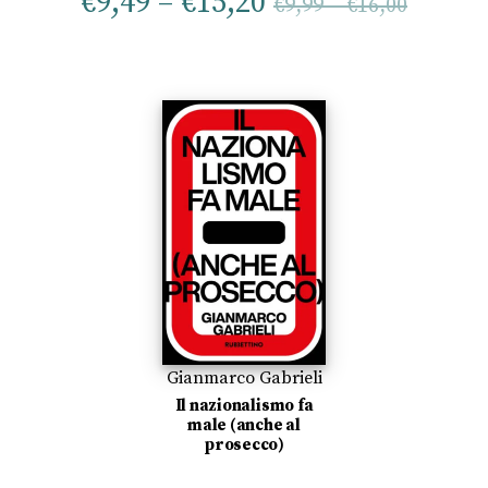
€
9,49
–
€
15,20
€
9,99
–
€
16,00
Gianmarco Gabrieli
Il nazionalismo fa
male (anche al
prosecco)