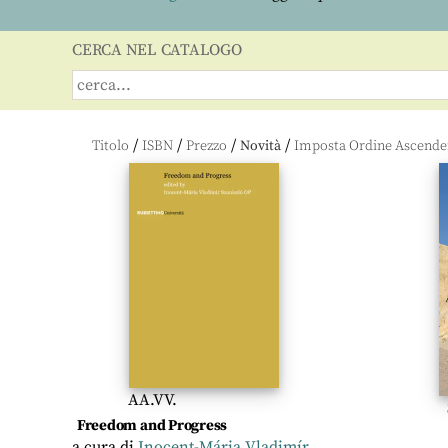
CERCA NEL CATALOGO
/
/
/
/
Titolo
ISBN
Prezzo
Novità
AA.VV.
Freedom and Progress
a cura di
Inocent-Mária Vladimír