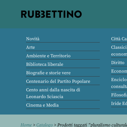
Rubbettino
editore
Novità
Città Ca
Arte
Classici
econom
Ambiente e Territorio
Diritto
Biblioteca liberale
Econom
Biografie e storie vere
Enciclo
Centenario del Partito Popolare
consult
Cento anni dalla nascita di
Filosofi
Leonardo Sciascia
Iride E
Cinema e Media
Home
>
Catalogo
> Prodotti taggati “pluralismo cultural