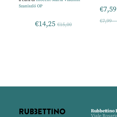
Szaniszló OP
€
7,59
€
7,99
€
14,25
€
15,00
Rubbettino 
Viale Rosari