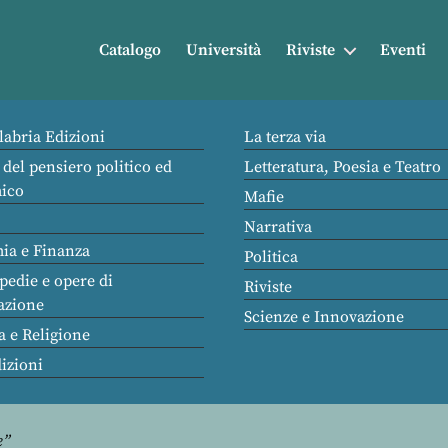
Catalogo
Università
Riviste
Eventi
labria Edizioni
La terza via
 del pensiero politico ed
Letteratura, Poesia e Teatro
ico
Mafie
Narrativa
ia e Finanza
Politica
pedie e opere di
Riviste
azione
Scienze e Innovazione
a e Religione
dizioni
e”