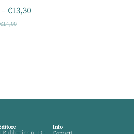
–
€
13,30
–
€
14,00
Editore
Info
o Rubbettino n. 10 -
Contatti