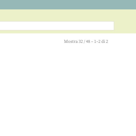
Mostra
32
/
48
– 1–2 di 2