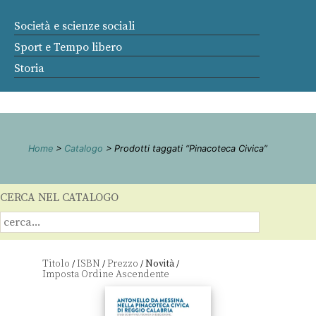
Società e scienze sociali
Sport e Tempo libero
Storia
Home
>
Catalogo
> Prodotti taggati “Pinacoteca Civica”
CERCA NEL CATALOGO
Titolo
ISBN
Prezzo
Novità
/
/
/
/