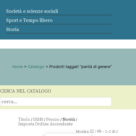
Società e scienze sociali
Sport e Tempo libero
Storia
Home
>
Catalogo
> Prodotti taggati “parità di genere”
CERCA NEL CATALOGO
Titolo
ISBN
Prezzo
Novità
/
/
/
/
32
48
Mostra
/
– 1–2 di 2