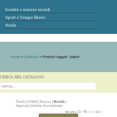
Società e scienze sociali
Sport e Tempo libero
Storia
Home
>
Catalogo
> Prodotti taggati “padre”
CERCA NEL CATALOGO
Titolo
ISBN
Prezzo
Novità
/
/
/
/
32
48
Mostra
/
– 1–2 di 2