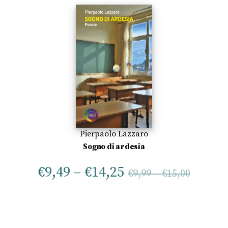
Pierpaolo Lazzaro
Sogno di ardesia
€
9,49
–
€
14,25
€
9,99
–
€
15,00