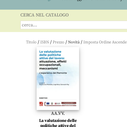
CERCA NEL CATALOGO
/
/
/
/
Titolo
ISBN
Prezzo
Novità
AA.VV.
La valutazione delle
politiche attive del