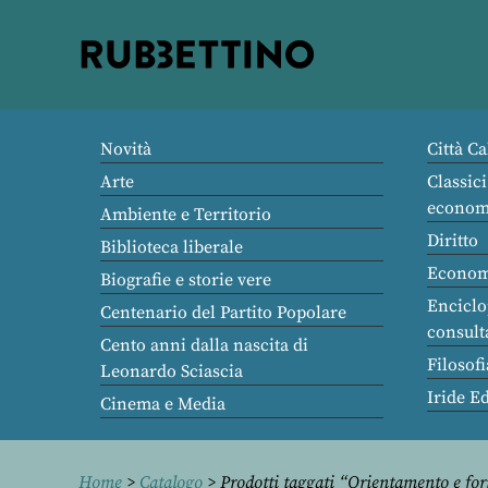
Rubbettino
editore
Novità
Città Ca
Arte
Classici
econom
Ambiente e Territorio
Diritto
Biblioteca liberale
Econom
Biografie e storie vere
Enciclo
Centenario del Partito Popolare
consult
Cento anni dalla nascita di
Filosofi
Leonardo Sciascia
Iride E
Cinema e Media
Home
>
Catalogo
> Prodotti taggati “Orientamento e fo