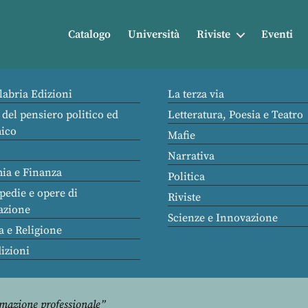
Catalogo
Università
Riviste
Eventi
labria Edizioni
La terza via
 del pensiero politico ed
Letteratura, Poesia e Teatro
ico
Mafie
Narrativa
ia e Finanza
Politica
pedie e opere di
Riviste
azione
Scienze e Innovazione
a e Religione
dizioni
rmazione professionale”