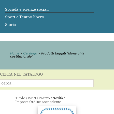
Società e scienze sociali
Sport e Tempo libero
Storia
Home
>
Catalogo
> Prodotti taggati “Monarchia
costituzionale”
CERCA NEL CATALOGO
Titolo
ISBN
Prezzo
Novità
/
/
/
/