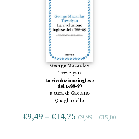
George Macaulay
Trevelyan
La rivoluzione inglese
del 1688-89
a cura di
Gaetano
Quagliariello
€
9,49
–
€
14,25
€
9,99
–
€
15,00