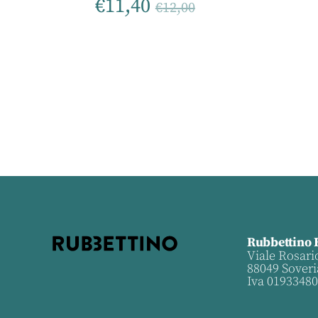
€
11,40
€
12,00
Rubbettino 
Viale Rosari
88049 Soveri
Iva 0193348