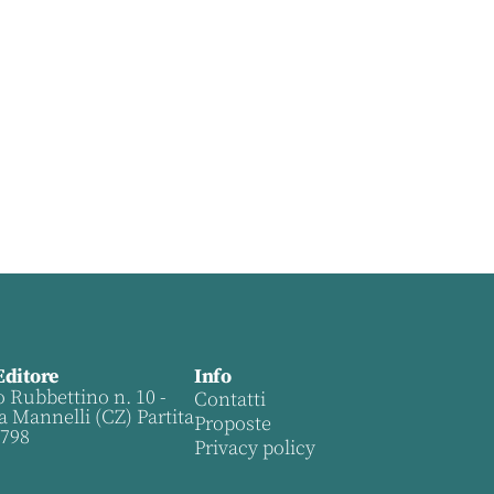
Editore
Info
o Rubbettino n. 10 -
Contatti
a Mannelli (CZ) Partita
Proposte
0798
Privacy policy