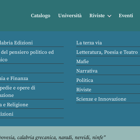
Catalogo
Università
Riviste
Eventi
labria Edizioni
La terza via
 del pensiero politico ed
Letteratura, Poesia e Teatro
ico
Mafie
Narrativa
ia e Finanza
Politica
pedie e opere di
Riviste
azione
Scienze e Innovazione
a e Religione
dizioni
bovesia, calabria grecanica, naradi, nereidi, ninfe”