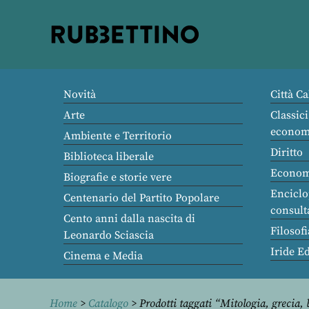
Rubbettino
editore
Novità
Città Ca
Arte
Classici
econom
Ambiente e Territorio
Diritto
Biblioteca liberale
Econom
Biografie e storie vere
Enciclo
Centenario del Partito Popolare
consult
Cento anni dalla nascita di
Filosofi
Leonardo Sciascia
Iride E
Cinema e Media
Home
>
Catalogo
> Prodotti taggati “Mitologia, grecia, 