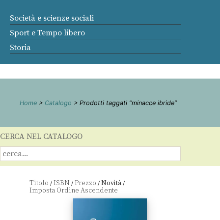
Società e scienze sociali
Sport e Tempo libero
Storia
Home
>
Catalogo
> Prodotti taggati “minacce ibride”
CERCA NEL CATALOGO
Titolo
ISBN
Prezzo
Novità
/
/
/
/