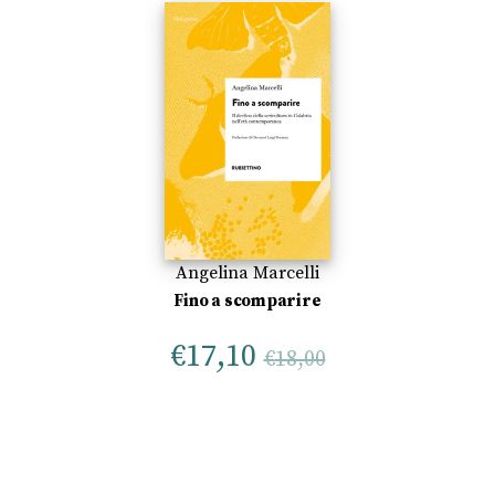
Angelina Marcelli
Fino a scomparire
€
17,10
€
18,00