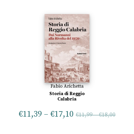
Fabio Arichetta
Storia di Reggio
Calabria
€
11,39
–
€
17,10
€
11,99
–
€
18,00