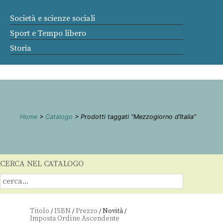
Società e scienze sociali
Sport e Tempo libero
Storia
Home
>
Catalogo
> Prodotti taggati “Mezzogiorno d’Italia”
CERCA NEL CATALOGO
Titolo
ISBN
Prezzo
Novità
/
/
/
/