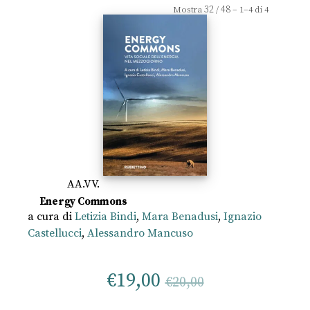
32
48
Mostra
/
– 1–4 di 4
AA.VV.
Energy Commons
a cura di
Letizia Bindi
,
Mara Benadusi
,
Ignazio
Castellucci
,
Alessandro Mancuso
€
19,00
€
20,00