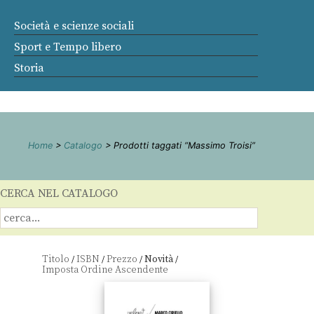
Società e scienze sociali
Sport e Tempo libero
Storia
Home
>
Catalogo
> Prodotti taggati “Massimo Troisi”
CERCA NEL CATALOGO
Titolo
ISBN
Prezzo
Novità
/
/
/
/