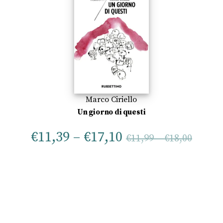
Marco Ciriello
Un giorno di questi
€
11,39
–
€
17,10
€
11,99
–
€
18,00