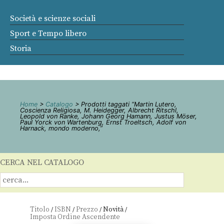
Società e scienze sociali
Sport e Tempo libero
Storia
Home
>
Catalogo
> Prodotti taggati “Martin Lutero,
Coscienza Religiosa, M. Heidegger, Albrecht Ritschl,
Leopold von Ranke, Johann Georg Hamann, Justus Möser,
Paul Yorck von Wartenburg, Ernst Troeltsch, Adolf von
Harnack, mondo moderno,”
CERCA NEL CATALOGO
Titolo
ISBN
Prezzo
Novità
/
/
/
/