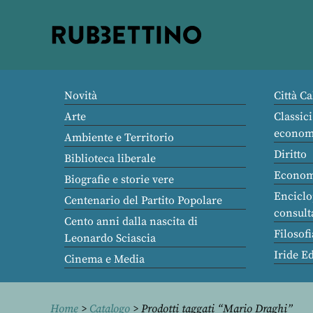
Rubbettino
editore
Novità
Città Ca
Arte
Classici
econom
Ambiente e Territorio
Diritto
Biblioteca liberale
Econom
Biografie e storie vere
Enciclo
Centenario del Partito Popolare
consult
Cento anni dalla nascita di
Filosofi
Leonardo Sciascia
Iride E
Cinema e Media
Home
>
Catalogo
> Prodotti taggati “Mario Draghi”