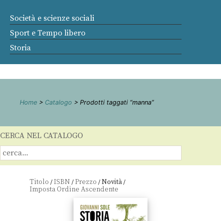
Società e scienze sociali
Sport e Tempo libero
Storia
Home
>
Catalogo
> Prodotti taggati “manna”
CERCA NEL CATALOGO
Titolo
ISBN
Prezzo
Novità
/
/
/
/