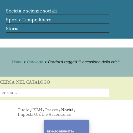
Società e scienze sociali
Sport e Tempo libero
Storia
Home
>
Catalogo
> Prodotti taggati “L'occasione della crisi”
CERCA NEL CATALOGO
Titolo
ISBN
Prezzo
Novità
/
/
/
/