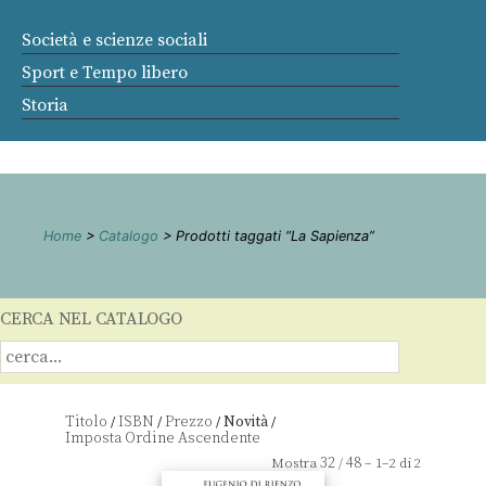
Società e scienze sociali
Sport e Tempo libero
Storia
Home
>
Catalogo
> Prodotti taggati “La Sapienza”
CERCA NEL CATALOGO
Titolo
ISBN
Prezzo
Novità
/
/
/
/
32
48
Mostra
/
– 1–2 di 2