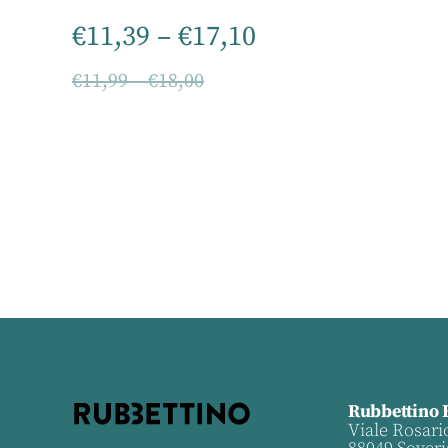
€
11,39
–
€
17,10
€
11,99
–
€
18,00
Rubbettino 
Viale Rosari