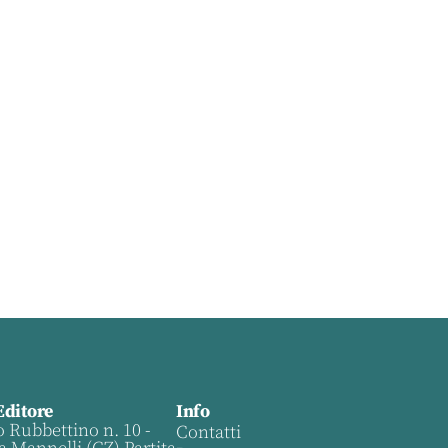
Editore
Info
o Rubbettino n. 10 -
Contatti