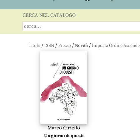
CERCA NEL CATALOGO
/
/
/
/
Titolo
ISBN
Prezzo
Novità
Marco Ciriello
Un giorno di questi