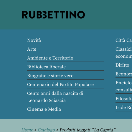
Rubbettino
editore
Novità
Città Ca
Arte
Classici
econom
Ambiente e Territorio
Diritto
Biblioteca liberale
Econom
Biografie e storie vere
Enciclo
Centenario del Partito Popolare
consult
Cento anni dalla nascita di
Filosofi
Leonardo Sciascia
Iride E
Cinema e Media
Home
>
Catalogo
> Prodotti taggati “La Capria”