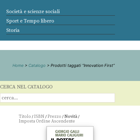
Società e scienze sociali
Sport e Tempo libero
Storia
Home
>
Catalogo
> Prodotti taggati “Innovation First”
CERCA NEL CATALOGO
Titolo
ISBN
Prezzo
Novità
/
/
/
/