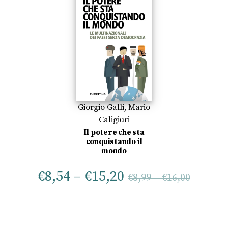
Giorgio Galli
,
Mario
Caligiuri
Il potere che sta
conquistando il
mondo
€
8,54
–
€
15,20
€
8,99
–
€
16,00