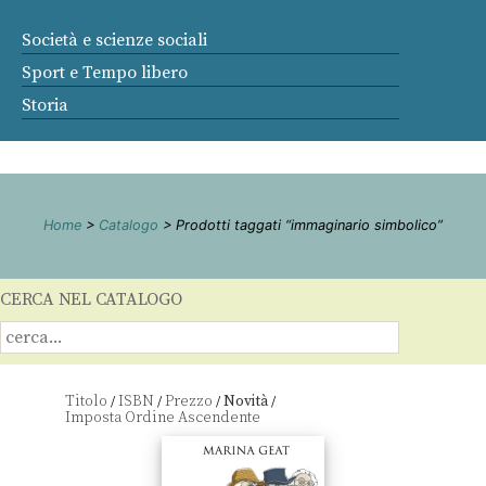
Società e scienze sociali
Sport e Tempo libero
Storia
Home
>
Catalogo
> Prodotti taggati “immaginario simbolico”
CERCA NEL CATALOGO
Titolo
ISBN
Prezzo
Novità
/
/
/
/