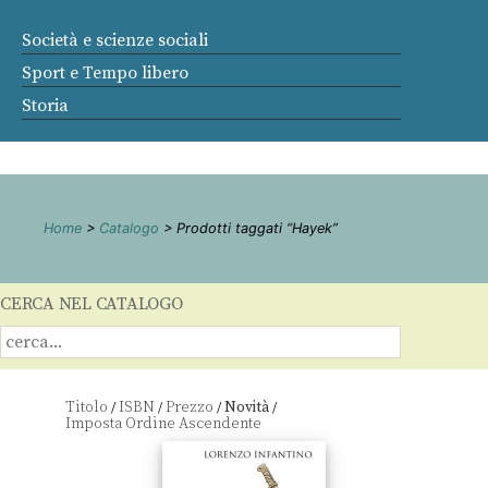
Società e scienze sociali
Sport e Tempo libero
Storia
Home
>
Catalogo
> Prodotti taggati “Hayek”
CERCA NEL CATALOGO
Titolo
ISBN
Prezzo
Novità
/
/
/
/