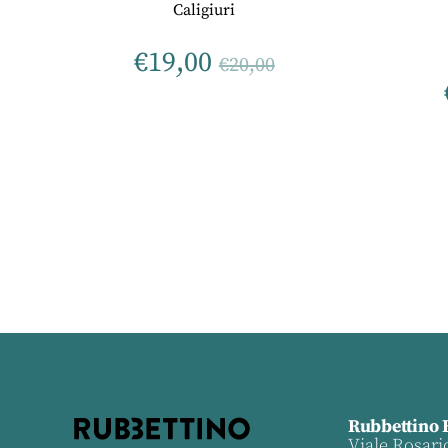
Caligiuri
€
19,00
€
20,00
Rubbettino 
Viale Rosari