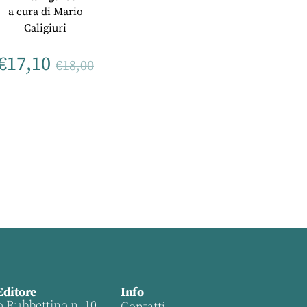
a cura di
Mario
Caligiuri
€
17,10
€
18,00
Editore
Info
o Rubbettino n. 10 -
Contatti