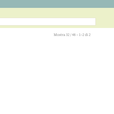
Mostra
32
/
48
– 1–2 di 2