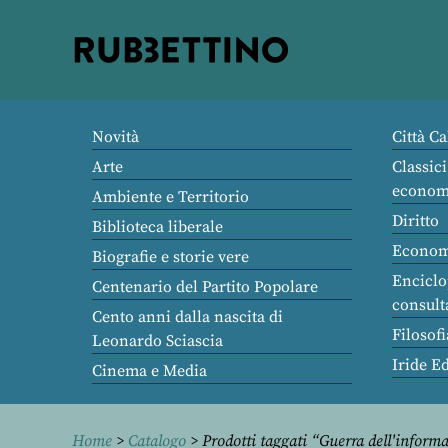
Rubbettino
editore
Novità
Città Ca
Arte
Classici
econom
Ambiente e Territorio
Diritto
Biblioteca liberale
Econom
Biografie e storie vere
Enciclo
Centenario del Partito Popolare
consult
Cento anni dalla nascita di
Filosofi
Leonardo Sciascia
Iride E
Cinema e Media
Home
>
Catalogo
> Prodotti taggati “Guerra dell'inform