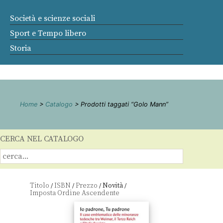
Società e scienze sociali
Sport e Tempo libero
Storia
Home
>
Catalogo
> Prodotti taggati “Golo Mann”
CERCA NEL CATALOGO
Titolo
ISBN
Prezzo
Novità
/
/
/
/