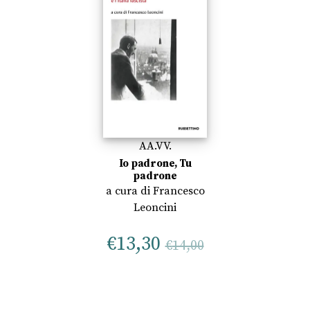
AA.VV.
Io padrone, Tu
padrone
a cura di
Francesco
Leoncini
€
13,30
€
14,00