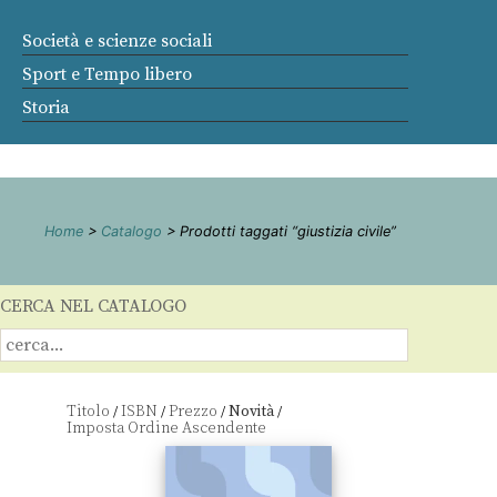
Società e scienze sociali
Sport e Tempo libero
Storia
Home
>
Catalogo
> Prodotti taggati “giustizia civile”
CERCA NEL CATALOGO
Titolo
ISBN
Prezzo
Novità
/
/
/
/