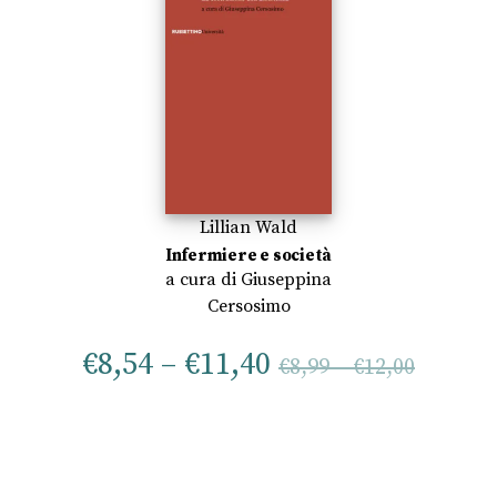
Lillian Wald
Infermiere e società
a cura di
Giuseppina
Cersosimo
€
8,54
–
€
11,40
€
8,99
–
€
12,00