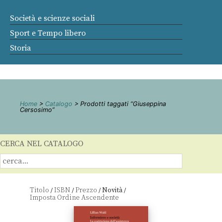
Società e scienze sociali
Sport e Tempo libero
Storia
Home
>
Catalogo
> Prodotti taggati “Giuseppina
Cersosimo”
CERCA NEL CATALOGO
Titolo
ISBN
Prezzo
Novità
/
/
/
/