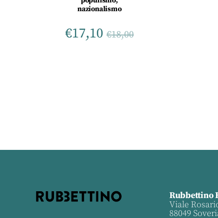
populismo,
nazionalismo
€
17,10
€
18,00
Rubbettino 
Viale Rosari
88049 Soveri