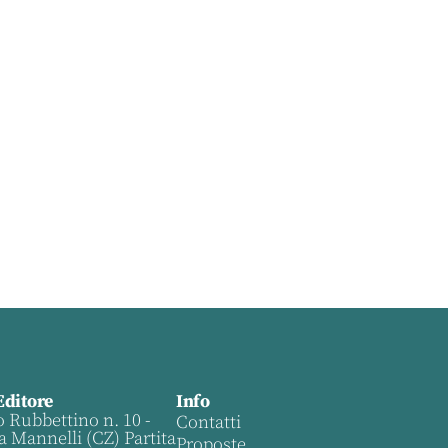
Editore
Info
o Rubbettino n. 10 -
Contatti
a Mannelli (CZ) Partita
Proposte