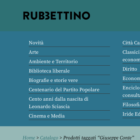
Rubbettino
editore
Novità
Città Ca
Arte
Classici
econom
Ambiente e Territorio
Diritto
Biblioteca liberale
Econom
Biografie e storie vere
Enciclo
Centenario del Partito Popolare
consult
Cento anni dalla nascita di
Filosofi
Leonardo Sciascia
Iride E
Cinema e Media
Home
>
Catalogo
> Prodotti taggati “Giuseppe Conte”