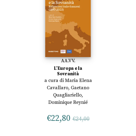
AA.VV.
L’Europa e la
Sovranità
a cura di
Maria Elena
Cavallaro
,
Gaetano
Quagliariello
,
Dominique Reynié
€
22,80
€
24,00