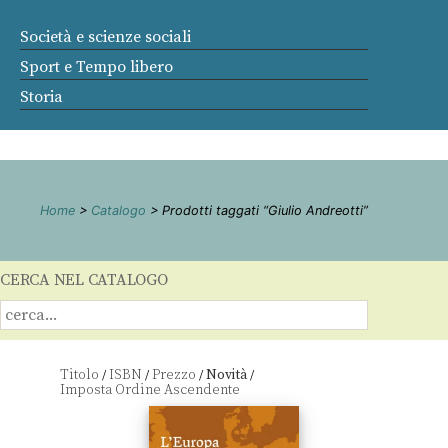
Società e scienze sociali
Sport e Tempo libero
Storia
Home
>
Catalogo
> Prodotti taggati “Giulio Andreotti”
CERCA NEL CATALOGO
Titolo
ISBN
Prezzo
Novità
/
/
/
/