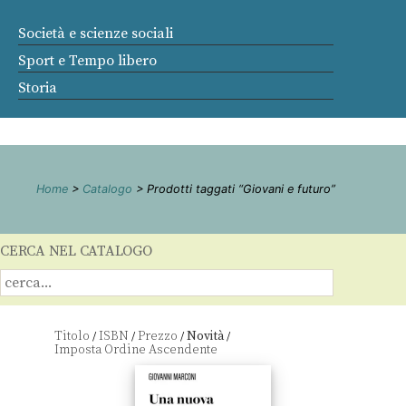
Società e scienze sociali
Sport e Tempo libero
Storia
Home
>
Catalogo
> Prodotti taggati “Giovani e futuro”
CERCA NEL CATALOGO
Titolo
ISBN
Prezzo
Novità
/
/
/
/