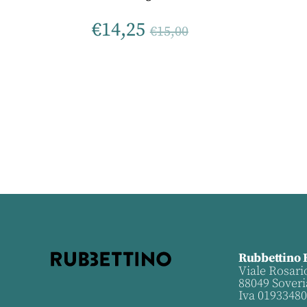
€
14,25
€
15,00
Rubbettino 
Viale Rosari
88049 Soveri
Iva 0193348