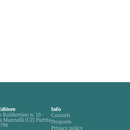
Editore
Info
o Rubbettino n. 10 -
Contatti
a Mannelli (CZ) Partita
Proposte
0798
Privacy policy