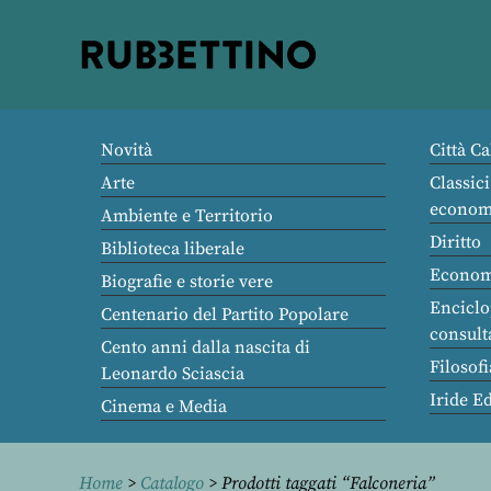
Rubbettino
editore
Novità
Città Ca
Arte
Classici
econom
Ambiente e Territorio
Diritto
Biblioteca liberale
Econom
Biografie e storie vere
Enciclo
Centenario del Partito Popolare
consult
Cento anni dalla nascita di
Filosofi
Leonardo Sciascia
Iride E
Cinema e Media
Home
>
Catalogo
> Prodotti taggati “Falconeria”