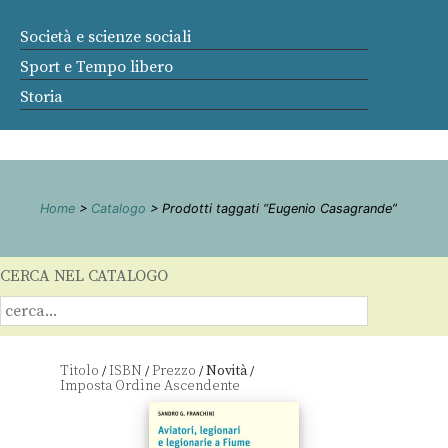
Società e scienze sociali
Sport e Tempo libero
Storia
Home
>
Catalogo
> Prodotti taggati “Eugenio Casagrande”
CERCA NEL CATALOGO
Titolo
ISBN
Prezzo
Novità
/
/
/
/