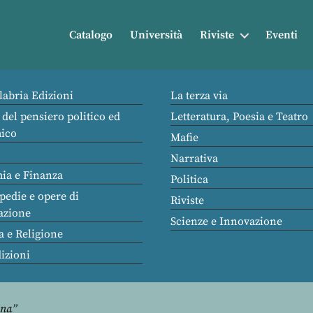
Catalogo
Università
Riviste
Eventi
labria Edizioni
La terza via
 del pensiero politico ed
Letteratura, Poesia e Teatro
ico
Mafie
Narrativa
ia e Finanza
Politica
pedie e opere di
Riviste
azione
Scienze e Innovazione
a e Religione
dizioni
ana”