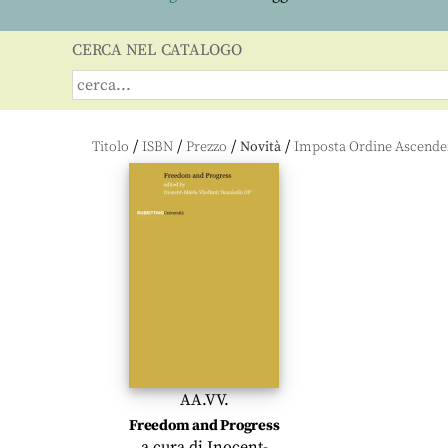
CERCA NEL CATALOGO
/
/
/
/
Titolo
ISBN
Prezzo
Novità
AA.VV.
Freedom and Progress
a cura di
Inocent-