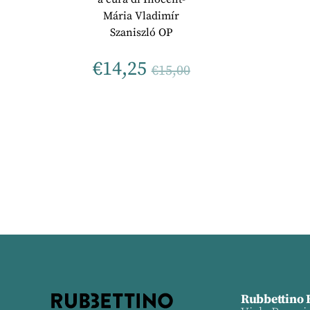
Mária Vladimír
Szaniszló OP
€
14,25
€
15,00
Rubbettino 