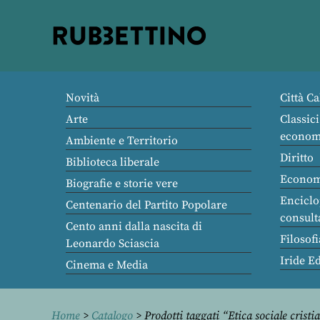
Rubbettino
editore
Novità
Città Ca
Arte
Classici
econom
Ambiente e Territorio
Diritto
Biblioteca liberale
Econom
Biografie e storie vere
Enciclo
Centenario del Partito Popolare
consult
Cento anni dalla nascita di
Filosofi
Leonardo Sciascia
Iride E
Cinema e Media
Home
>
Catalogo
> Prodotti taggati “Etica sociale cristi