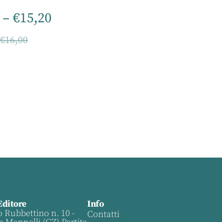
–
€
15,20
–
€
16,00
Editore
Info
o Rubbettino n. 10 -
Contatti