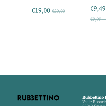
€
9,49
€
19,00
€
20,00
€
9,99
Rubbettino 
Viale Rosari