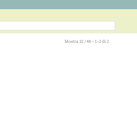
Mostra
32
/
48
– 1–2 di 2