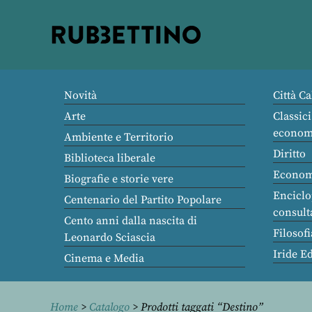
Rubbettino
editore
Novità
Città Ca
Arte
Classici
econom
Ambiente e Territorio
Diritto
Biblioteca liberale
Econom
Biografie e storie vere
Enciclo
Centenario del Partito Popolare
consult
Cento anni dalla nascita di
Filosofi
Leonardo Sciascia
Iride E
Cinema e Media
Home
>
Catalogo
> Prodotti taggati “Destino”