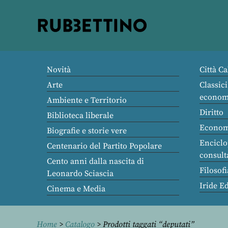
Rubbettino
editore
Novità
Città Ca
Arte
Classici
econom
Ambiente e Territorio
Diritto
Biblioteca liberale
Econom
Biografie e storie vere
Enciclo
Centenario del Partito Popolare
consult
Cento anni dalla nascita di
Filosofi
Leonardo Sciascia
Iride E
Cinema e Media
Home
>
Catalogo
> Prodotti taggati “deputati”