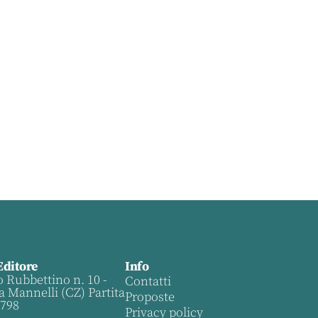
Editore
Info
o Rubbettino n. 10 -
Contatti
a Mannelli (CZ) Partita
Proposte
0798
Privacy policy