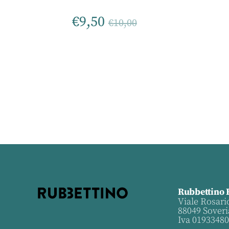
€
9,50
€
10,00
Rubbettino 
Viale Rosari
88049 Soveri
Iva 0193348