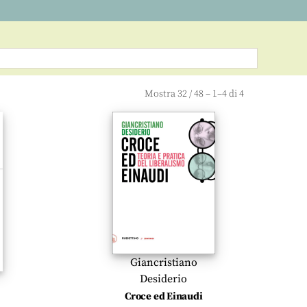
Mostra
32
/
48
– 1–4 di 4
Giancristiano
Desiderio
Croce ed Einaudi