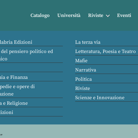
Catalogo
Università
Riviste
Eventi
labria Edizioni
La terza via
 del pensiero politico ed
Letteratura, Poesia e Teatro
ico
Mafie
Narrativa
ia e Finanza
Politica
pedie e opere di
Riviste
azione
Scienze e Innovazione
a e Religione
dizioni
e”