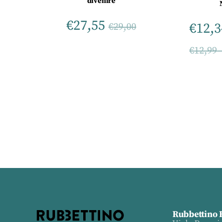
divenire
€
27,55
€
12,3
€
29,00
€
12,99
Rubbettino 