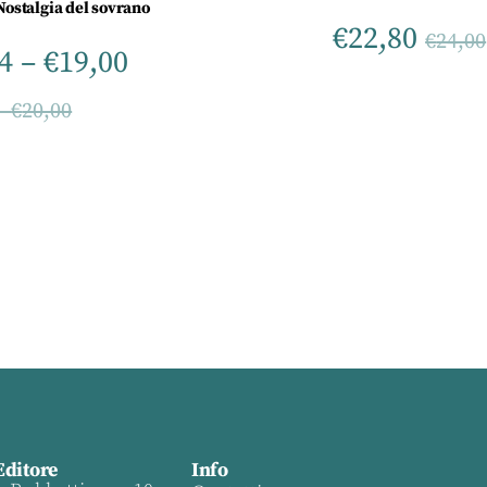
Nostalgia del sovrano
€
22,80
€
24,00
4
–
€
19,00
–
€
20,00
Editore
Info