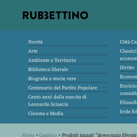
Rubbettino
editore
Novità
Città Ca
Arte
Classici
econom
Ambiente e Territorio
Diritto
Biblioteca liberale
Econom
Biografie e storie vere
Enciclo
Centenario del Partito Popolare
consult
Cento anni dalla nascita di
Filosofi
Leonardo Sciascia
Iride E
Cinema e Media
Home
>
Catalogo
> Prodotti taggati “democrazia liberal