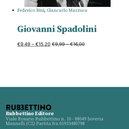
Federico Bini
,
Giancarlo Mazzuca
Giovanni Spadolini
€
9,49
–
€
15,20
€
9,99
–
€
16,00
Rubbettino Editore
Viale Rosario Rubbettino n. 10 - 88049 Soveria
Mannelli (CZ) Partita Iva 01933480798