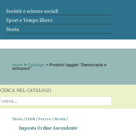
Società e scienze sociali
Sport e Tempo libero
Storia
Home
>
Catalogo
> Prodotti taggati “Democrazia e
istituzioni”
CERCA NEL CATALOGO
Titolo
/
ISBN
/
Prezzo
/
Novità
/