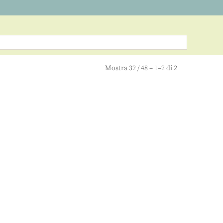
Mostra
32
/
48
– 1–2 di 2