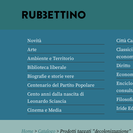
Rubbettino
editore
Novità
Città Ca
Arte
Classici
econom
Ambiente e Territorio
Diritto
Biblioteca liberale
Econom
Biografie e storie vere
Enciclo
Centenario del Partito Popolare
consult
Cento anni dalla nascita di
Filosofi
Leonardo Sciascia
Iride E
Cinema e Media
Home
>
Catalogo
> Prodotti taggati “decolonizzazione”