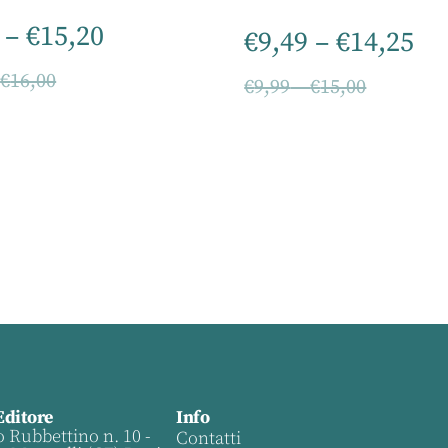
–
€
15,20
€
9,49
–
€
14,25
–
€
16,00
€
9,99
–
€
15,00
Editore
Info
o Rubbettino n. 10 -
Contatti