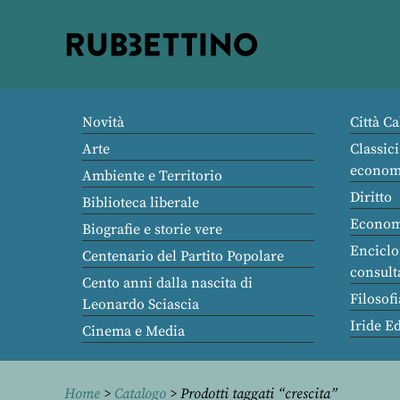
Rubbettino
editore
Novità
Città Ca
Arte
Classici
econom
Ambiente e Territorio
Diritto
Biblioteca liberale
Econom
Biografie e storie vere
Enciclo
Centenario del Partito Popolare
consult
Cento anni dalla nascita di
Filosofi
Leonardo Sciascia
Iride E
Cinema e Media
Home
>
Catalogo
> Prodotti taggati “crescita”