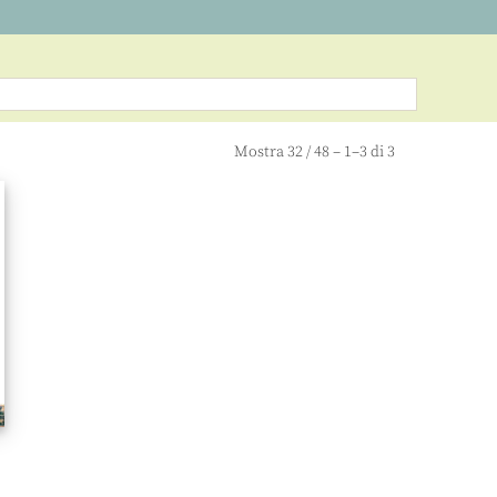
Mostra
32
/
48
– 1–3 di 3