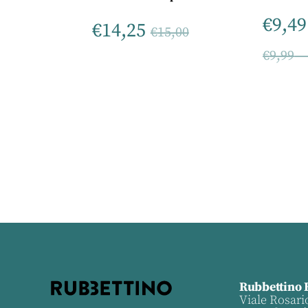
€
9,49
€
14,25
€
15,00
€
9,99
Rubbettino 
Viale Rosari