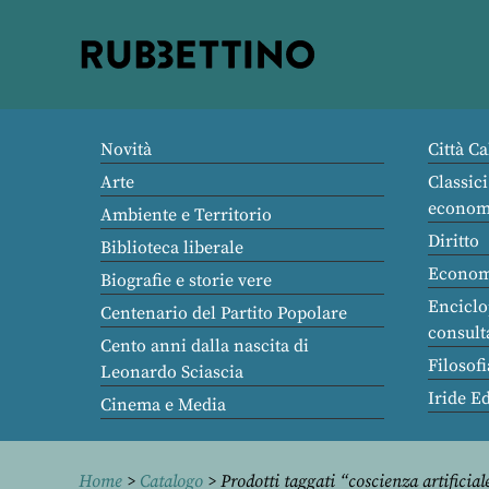
Rubbettino
editore
Novità
Città Ca
Arte
Classici
econom
Ambiente e Territorio
Diritto
Biblioteca liberale
Econom
Biografie e storie vere
Enciclo
Centenario del Partito Popolare
consult
Cento anni dalla nascita di
Filosofi
Leonardo Sciascia
Iride E
Cinema e Media
Home
>
Catalogo
> Prodotti taggati “coscienza artificial