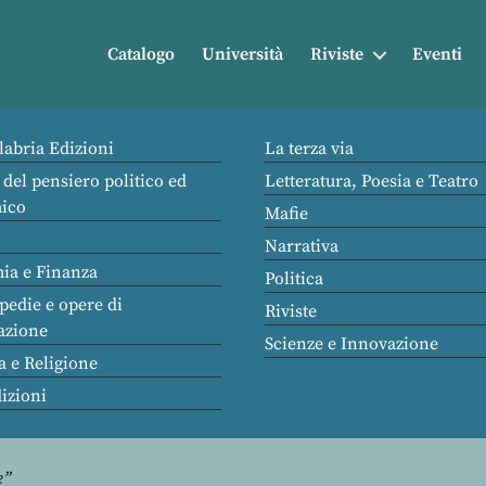
Catalogo
Università
Riviste
Eventi
labria Edizioni
La terza via
 del pensiero politico ed
Letteratura, Poesia e Teatro
ico
Mafie
Narrativa
ia e Finanza
Politica
pedie e opere di
Riviste
azione
Scienze e Innovazione
a e Religione
dizioni
e”