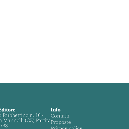
Editore
Info
o Rubbettino n. 10 -
Contatti
a Mannelli (CZ) Partita
Proposte
0798
Privacy policy