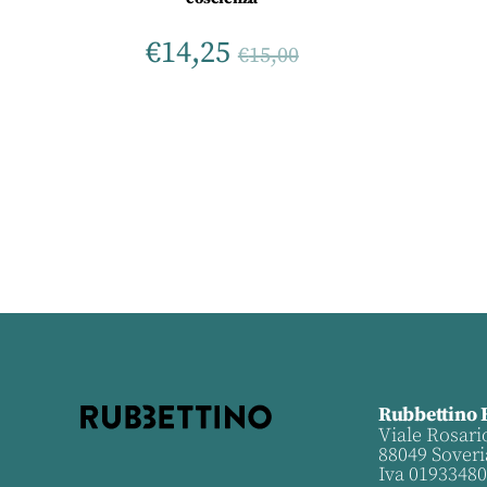
€
14,25
€
15,00
Rubbettino 
Viale Rosari
88049 Soveri
Iva 0193348