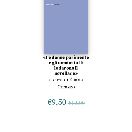
«Le donne parimente
e gli uomini tutti
lodarono il
novellare»
a cura di
Eliana
Creazzo
€
9,50
€
10,00