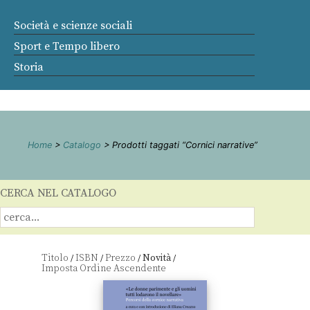
Società e scienze sociali
Sport e Tempo libero
Storia
Home
>
Catalogo
> Prodotti taggati “Cornici narrative”
CERCA NEL CATALOGO
Titolo
ISBN
Prezzo
Novità
/
/
/
/