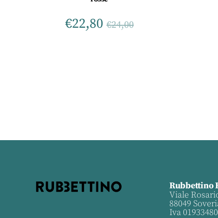
€
22,80
€
24,00
Rubbettino 
Viale Rosari
88049 Soveri
Iva 0193348