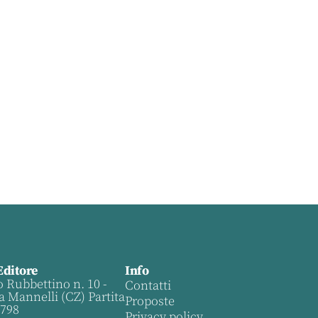
Editore
Info
o Rubbettino n. 10 -
Contatti
a Mannelli (CZ) Partita
Proposte
0798
Privacy policy