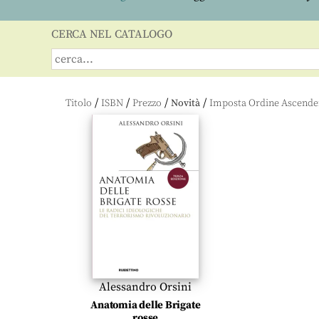
CERCA NEL CATALOGO
/
/
/
/
Titolo
ISBN
Prezzo
Novità
Alessandro Orsini
Anatomia delle Brigate
rosse