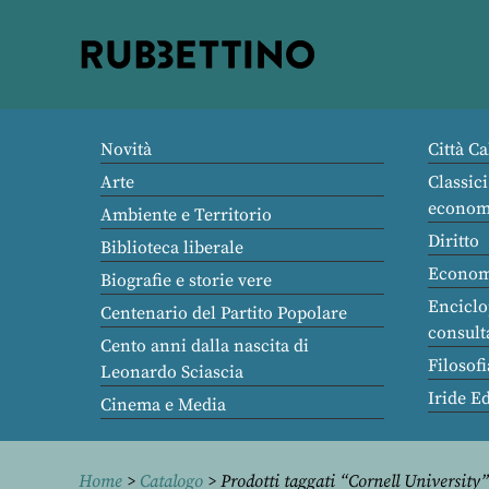
Rubbettino
editore
Novità
Città Ca
Arte
Classici
econom
Ambiente e Territorio
Diritto
Biblioteca liberale
Econom
Biografie e storie vere
Enciclo
Centenario del Partito Popolare
consult
Cento anni dalla nascita di
Filosofi
Leonardo Sciascia
Iride E
Cinema e Media
Home
>
Catalogo
> Prodotti taggati “Cornell University”