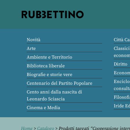
Rubbettino
editore
Novità
Città Ca
Arte
Classici
econom
Ambiente e Territorio
Diritto
Biblioteca liberale
Econom
Biografie e storie vere
Enciclo
Centenario del Partito Popolare
consult
Cento anni dalla nascita di
Filosofi
Leonardo Sciascia
Iride E
Cinema e Media
Home
>
Catalogo
> Prodotti taggati “Cooperazione inte