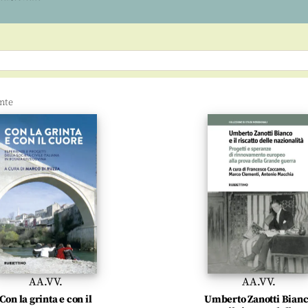
AA.VV.
AA.VV.
Con la grinta e con il
Umberto Zanotti Bian