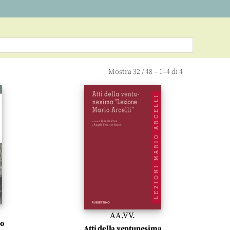
Mostra
32
/
48
– 1–4 di 4
AA.VV.
co
Atti della ventunesima