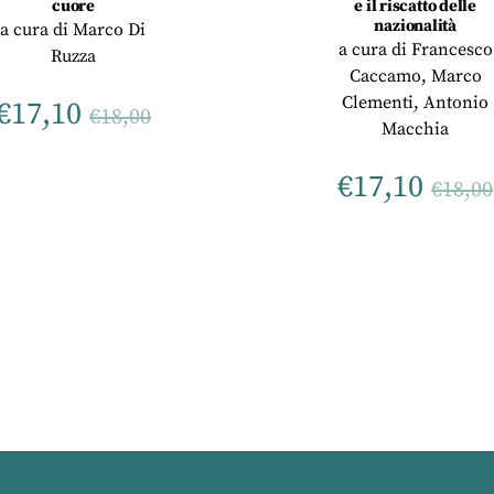
cuore
e il riscatto delle
nazionalità
a cura di
Marco Di
a cura di
Francesco
Ruzza
Caccamo
,
Marco
Clementi
,
Antonio
€
17,10
€
18,00
Macchia
€
17,10
€
18,00