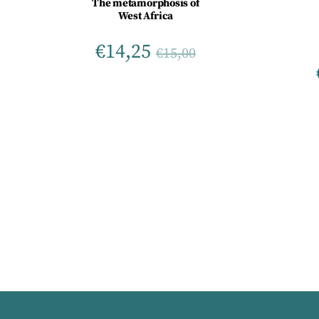
The metamorphosis of
West Africa
€
14,25
€
15,00