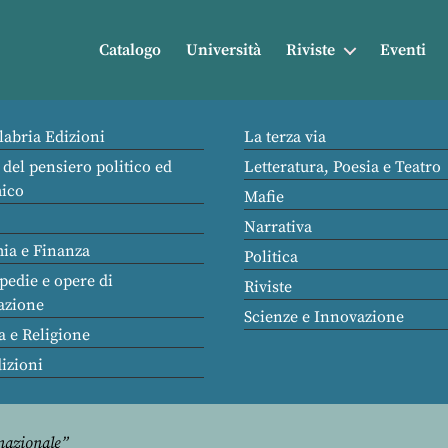
Catalogo
Università
Riviste
Eventi
labria Edizioni
La terza via
 del pensiero politico ed
Letteratura, Poesia e Teatro
ico
Mafie
Narrativa
ia e Finanza
Politica
pedie e opere di
Riviste
azione
Scienze e Innovazione
a e Religione
dizioni
rnazionale”