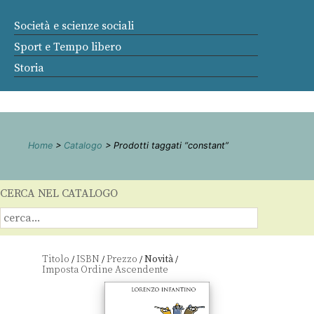
Società e scienze sociali
Sport e Tempo libero
Storia
Home
>
Catalogo
> Prodotti taggati “constant”
CERCA NEL CATALOGO
Titolo
ISBN
Prezzo
Novità
/
/
/
/