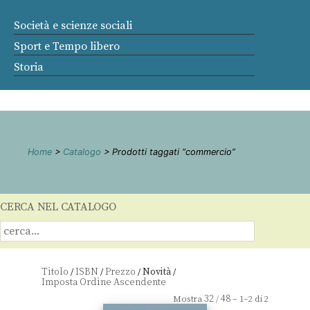
Società e scienze sociali
Sport e Tempo libero
Storia
Home
>
Catalogo
> Prodotti taggati “commercio”
CERCA NEL CATALOGO
Titolo
ISBN
Prezzo
Novità
/
/
/
/
32
48
Mostra
/
– 1–2 di 2